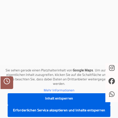
Lassen Sie sich von unseren Hochzeitskleidern
begeistern.
Bei NikisBrautTräume in Hamburg findet jede Braut ihr
persönliches Traumkleid.
Sie sehen gerade einen Platzhalterinhalt von
Google Maps
. Um auf den
eigentlichen Inhalt zuzugreifen, klicken Sie auf die Schaltfläche unten.
Bitte beachten Sie, dass dabei Daten an Drittanbieter weitergegeben
werden.
Kontakt
Mehr Informationen
Inhalt entsperren
Raboisen 16
20095 Hamburg
Erforderlichen Service akzeptieren und Inhalte entsperren