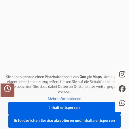
Lassen Sie sich von unseren Hochzeitskleidern
begeistern.
Bei NikisBrautTräume in Hamburg findet jede Braut ihr
persönliches Traumkleid.
Sie sehen gerade einen Platzhalterinhalt von
Google Maps
. Um auf den
eigentlichen Inhalt zuzugreifen, klicken Sie auf die Schaltfläche unten.
Bitte beachten Sie, dass dabei Daten an Drittanbieter weitergegeben
werden.
Kontakt
Mehr Informationen
Inhalt entsperren
Raboisen 16
20095 Hamburg
Erforderlichen Service akzeptieren und Inhalte entsperren