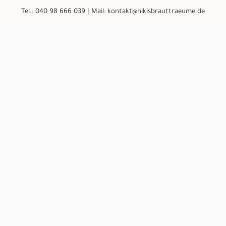
Tel.:
040 98 666 039
| Mail:
kontakt@nikisbrauttraeume.de
Die perfekte Ha
25
MÄRZ