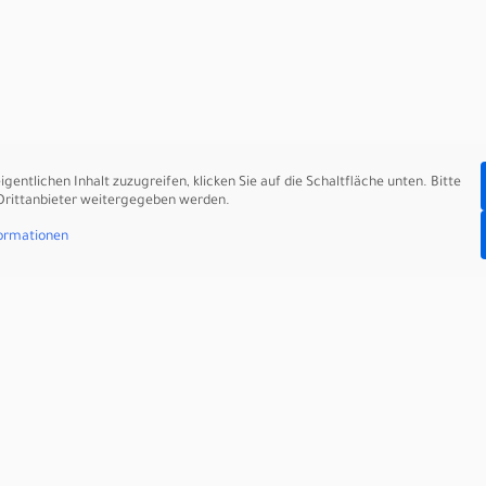
e zu verleihen. Entscheide dich für zarte Spitzenapplikationen,
ährend fließende Seidenstoffe eine elegante Ästhetik schaffen. 
sorgen dafür, dass du dich wie eine echte Vintage-Prinzessin fühl
 lass dich von ihrer zeitlosen Schönheit inspirieren!
 und Individualität
igentlichen Inhalt zuzugreifen, klicken Sie auf die Schaltfläche unten. Bitte
 Drittanbieter weitergegeben werden.
Sehnsucht nach Freiheit, Individualität und einem naturnahen Leb
ormationen
 ein Brautkleid im Boho-Chic die ideale Wahl. Dabei spielen lufti
türlichen Look zu unterstreichen. Hier sind einige Tipps, wie du
und fließende Stoff verleiht dem Kleid eine romantische Bewegun
l.
toff fügt dem Kleid eine subtile Textur hinzu und betont die Leic