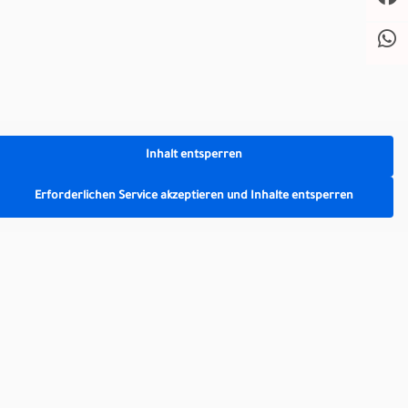
 um deinem Kleid einen Hauch
Diese Materialien schmiegen
st. Also, tauche ein in die
Inhalt entsperren
ensstil. Für eine Braut, die
Erforderlichen Service akzeptieren und Inhalte entsperren
ge Stoffe eine entscheidende
 dein Brautkleid im Boho-Stil
g und sorgt für ein
htigkeit des Boho-Stils.