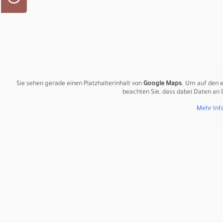
Kleid diesen zeitlosen Charm
von Romantik zu verleihen, w
sich sanft an deine Figur und 
Welt vergangener Epochen und
Boho: Freiheit, Natürlichkeit
Sie sehen gerade einen Platzhalterinhalt von
Google Maps
. Um auf den e
beachten Sie, dass dabei Daten an
Der Boho-Stil verkörpert die 
Mehr Inf
diesen Lebensstil schätzt, ist
Rolle, um den lässigen und na
perfektionieren kannst:
Chiffon:
Dieser leichte 
entspanntes Tragegefüh
Krepp:
Ein zarter Krepps