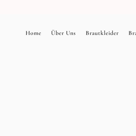
Home
Über Uns
Brautkleider
Br
rmonie von Stoff und 